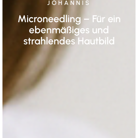
JOHANNIS
Microneedling – Für ein
ebenmäßiges und
strahlendes Hautbild