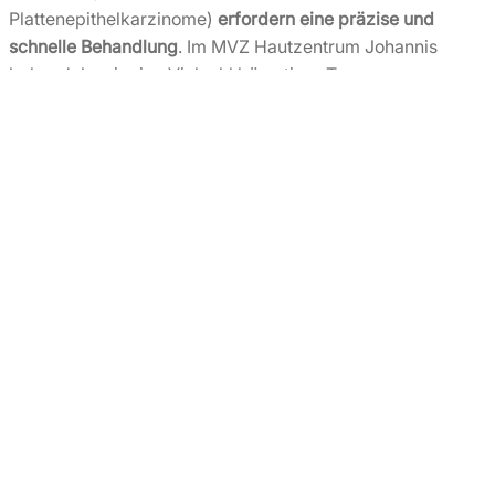
Plattenepithelkarzinome)
erfordern eine präzise und
schnelle Behandlung
. Im MVZ Hautzentrum Johannis
behandeln wir eine Vielzahl bösartiger Tumore:
schwarzer Hautkrebs (malignes Melanom)
Basalzellkrebs (Basaliom)
Plattenepithelkarzinom (Spinaliom,
Stachelzellenkrebs)
Lymphomerkrankungen der Haut
Sollte ein bösartiger Tumor bei Ihnen festgestellt worden
sein, vereinbaren wir entweder direkt vor Ort einen
baldigen Behandlungstermin mit Ihnen. Alternativ können
Sie jederzeit
online
bei
Frau Dr. Völkel
oder
Frau Dr.
Ebnezar
, oder
telefonisch
bei uns einen Termin
vereinbaren.
Wie das MVZ Hautzentrum