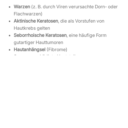
Warzen
(z. B. durch Viren verursachte Dorn- oder
Flachwarzen)
Aktinische Keratosen
, die als Vorstufen von
Hautkrebs gelten
Seborrhoische Keratosen
, eine häufige Form
gutartiger Hauttumoren
Hautanhängsel
(Fibrome)
Sonnengeschädigte Hautstellen
Ihre Vorteile im MVZ
Hautzentrum Johannis
Wenn Sie sich für die Kryochirurgie im
MVZ Hautzentrum
Johannis
entscheiden, profitieren Sie von:
Minimal-invasiver Behandlung
: Die Kryochirurgie
hinterlässt meist keine oder nur minimale Narben.