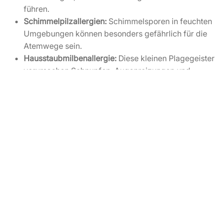
führen.
Schimmelpilzallergien:
Schimmelsporen in feuchten
Umgebungen können besonders gefährlich für die
Atemwege sein.
Hausstaubmilbenallergie:
Diese kleinen Plagegeister
verursachen Schnupfen, Augenreizungen und
nächtliche Beschwerden.
Wie wir helfen:
Durchführung von
Prick-Tests
oder
Bluttests
, um die
genauen Auslöser zu identifizieren.
Empfehlungen für
individuelle Schutzmaßnahmen
,
wie spezielle Allergiker-Bettwäsche oder Luftfilter.
Langfristige Linderung durch
Hyposensibilisierungen
(speziell bei Pollen oder Hausstaubmilben).
Mehr erfahren:
Pflanzenpollenallergien,
Tierhaarallergien, Schimmelallergien und